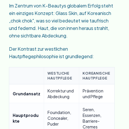
Im Zentrum von K-Beautys globalem Erfolg steht
ein einziges Konzept: Glass Skin, auf Koreanisch
„chok chok", was so viel bedeutet wie taufrisch
und federnd. Haut, die von innen heraus strahlt,
ohne sichtbare Abdeckung.
Der Kontrast zur westlichen
Hautpflegephilosophie ist grundlegend:
WESTLICHE
KOREANISCHE
HAUTPFLEGE
HAUTPFLEGE
Korrektur und
Prävention
Grundansatz
Abdeckung
und Pflege
Seren,
Foundation,
Hauptprodu
Essenzen,
Concealer,
kte
Barriere-
Puder
Cremes