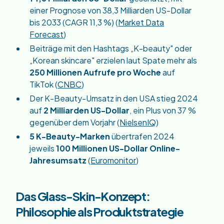
einer Prognose von 38,3 Milliarden US-Dollar
bis 2033 (CAGR 11,3 %) (
Market Data
Forecast
)
Beiträge mit den Hashtags „K-beauty" oder
„Korean skincare" erzielen laut Spate mehr als
250 Millionen Aufrufe pro Woche
auf
TikTok (
CNBC
)
Der K-Beauty-Umsatz in den USA stieg 2024
auf
2 Milliarden US-Dollar
, ein Plus von 37 %
gegenüber dem Vorjahr (
NielsenIQ
)
5 K-Beauty-Marken
übertrafen 2024
jeweils
100 Millionen US-Dollar Online-
Jahresumsatz
(
Euromonitor
)
Das Glass-Skin-Konzept:
Philosophie als Produktstrategie