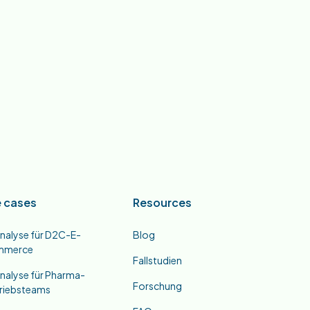
 cases
Resources
nalyse für D2C-E-
Blog
mmerce
Fallstudien
nalyse für Pharma-
Forschung
triebsteams