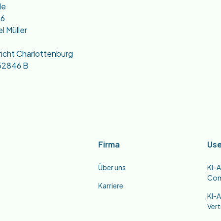
de
86
l Müller
richt Charlottenburg
52846 B
Firma
Use
Über uns
KI-A
Co
Karriere
KI-A
Ver