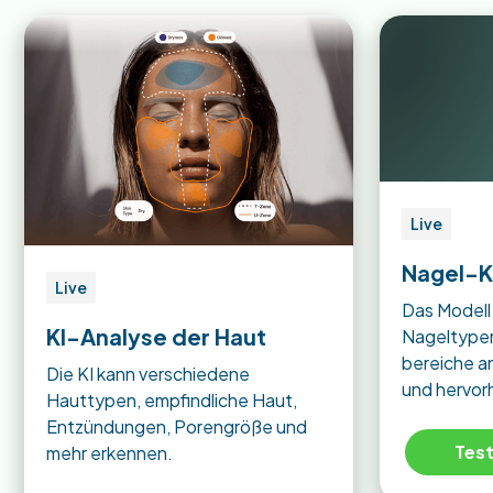
Live
Nagel-K
Live
Das Modell
KI-Analyse der Haut
Nageltypen
bereiche a
Die KI kann verschiedene
und hervor
Hauttypen, empfindliche Haut,
Entzündungen, Porengröße und
Test
mehr erkennen.