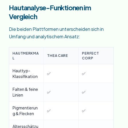
Hautanalyse-Funktionen im
Vergleich
Die beiden Plattformen unterscheiden sich in
Umfang und analytischem Ansatz:
HAUTMERKMA
PERFECT
THEA CARE
L
CORP
Hauttyp-
✅
✅
Klassifikation
Falten & feine
✅
✅
Linien
Pigmentierun
✅
✅
g & Flecken
Altersschätzu