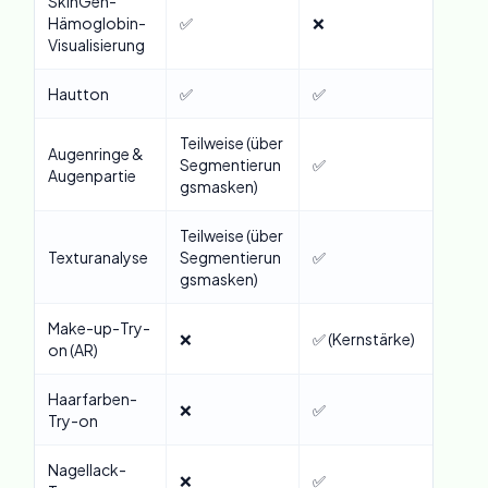
SkinGen-
Hämoglobin-
✅
❌
Visualisierung
Hautton
✅
✅
Teilweise (über
Augenringe &
Segmentierun
✅
Augenpartie
gsmasken)
Teilweise (über
Texturanalyse
Segmentierun
✅
gsmasken)
Make-up-Try-
❌
✅ (Kernstärke)
on (AR)
Haarfarben-
❌
✅
Try-on
Nagellack-
❌
✅