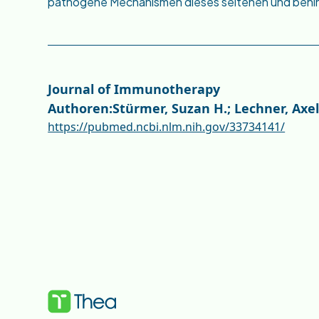
pathogene Mechanismen dieses seltenen und behin
Journal of Immunotherapy
Authoren:
Stürmer, Suzan H.; Lechner, Axel
https://pubmed.ncbi.nlm.nih.gov/33734141/