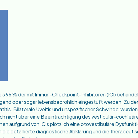
 96 % der mit Immun-Checkpoint-Inhibitoren (ICI) behandel
rwiegend oder sogar lebensbedrohlich eingestuft werden. Zu
itis. Bilaterale Uveitis und unspezifischer Schwindel wurden 
ch nicht über eine Beeinträchtigung des vestibulär-cochleären
nen aufgrund von ICIs plötzlich eine otovestibuläre Dysfunkti
ben die detaillierte diagnostische Abklärung und die therape