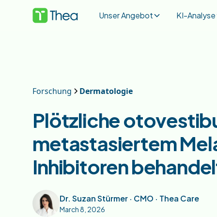
Unser Angebot
KI-Analyse
Forschung
Dermatologie
Plötzliche otovestibu
metastasiertem Mel
Inhibitoren behande
Dr. Suzan Stürmer · CMO · Thea Care
March 8, 2026