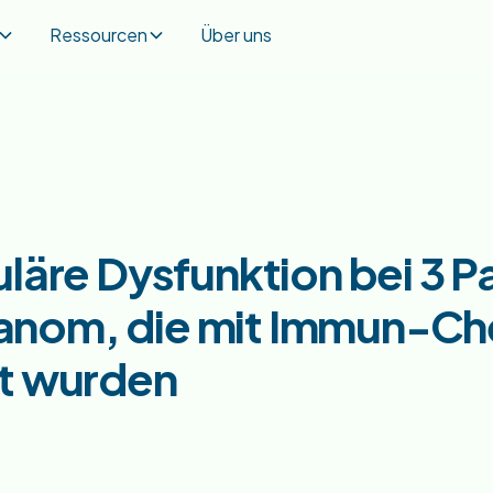
Ressourcen
Über uns
läre Dysfunktion bei 3 P
anom, die mit Immun-Ch
lt wurden