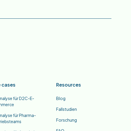
 cases
Resources
nalyse für D2C-E-
Blog
mmerce
Fallstudien
nalyse für Pharma-
Forschung
triebsteams
FAQ