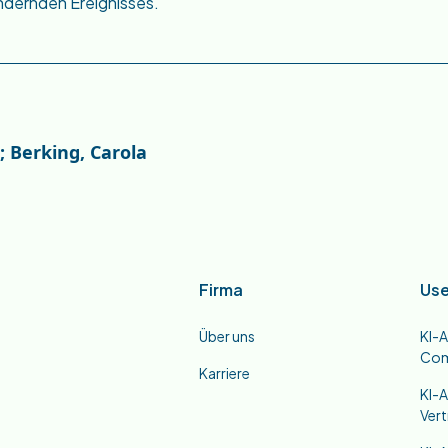
dernden Ereignisses.
; Berking, Carola
Firma
Use
Über uns
KI-A
Co
Karriere
KI-A
Ver