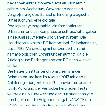
begannen einige Monate zuvor als Pustel mit
schnellem Wachstum, Gewebenekrose und
Vergrößerung des Bereichs. Eine angiologische
Untersuchung, eine digitale
Photoplethysmographie, ein farbcodierter
Ultraschall und ein Kompressionsultraschall ergaben
ein reguläres Arterien- und Venensystem. Die
Hautbiopsie war mit PG kompatibel. Da bekannt ist,
dass PG in Verbindung mit entzündlichen und
hämatologischen Erkrankungen auftritt, ist die
Ätiologie und Pathogenese von PG nach wie vor
unklar.
Die Patientin litt unter chronischen starken
Schmerzen und kam im August 2013 mit den in
Abbildung 1 dargestellten Geschwüren in unsere
Klinik. Aufgrund der Verfügbarkeit neuer Tests
wurde eine Neubewertung der Mutationsanalyse
durchgeführt, die Folgendes ergab
JACK 2
Exon-
12-Mutation, die bei Patienten mit PV seltener