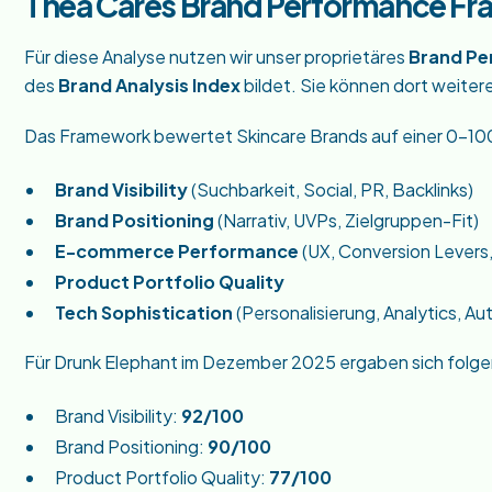
Thea Cares Brand Performance F
Für diese Analyse nutzen wir unser proprietäres
Brand P
des
Brand Analysis Index
bildet. Sie können dort weite
Das Framework bewertet Skincare Brands auf einer 0-100
Brand Visibility
(Suchbarkeit, Social, PR, Backlinks)
Brand Positioning
(Narrativ, UVPs, Zielgruppen-Fit)
E-commerce Performance
(UX, Conversion Levers, 
Product Portfolio Quality
Tech Sophistication
(Personalisierung, Analytics, Au
Für Drunk Elephant im Dezember 2025 ergaben sich folg
Brand Visibility:
92/100
Brand Positioning:
90/100
Product Portfolio Quality:
77/100