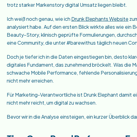
trotz starker Markenstory digital Umsatz liegen bleibt.
Ich weiß noch genau, wie ich
Drunk Elephants Website
zum
analysiert habe. Auf den ersten Blick wirkte alles wie ei
Beauty-Story, klinisch geprüfte Formulierungen, durchsch
eine Community, die unter #barewithus täglich neuen Con
Doch je tiefer ich in die Daten eingestiegen bin, desto kla
digitales Fundament, das zunehmend bröckelt. Was die Mark
schwache Mobile Performance, fehlende Personalisierung
nicht mehr erreichen.
Für Marketing-Verantwortliche ist Drunk Elephant damit ein 
nicht mehr reicht, um digital zu wachsen.
Bevor wir in die Analyse einsteigen, ein kurzer Überblick 